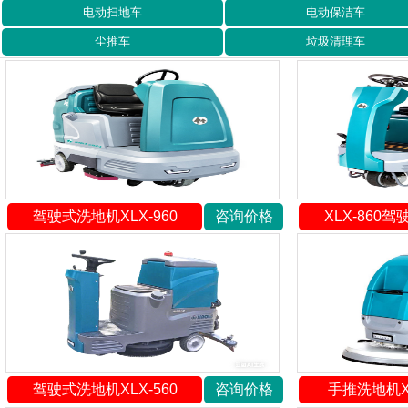
电动扫地车
电动保洁车
尘推车
垃圾清理车
驾驶式洗地机XLX-960
咨询价格
XLX-860
驾驶式洗地机XLX-560
咨询价格
手推洗地机XL