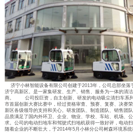
济宁小林智能设备有限公司创建于2013年，公司总部坐落于风景优美、交通便利的
济宁高新区。是一家集研发、生产、销售、服务为一体的清洁
商。 公司投巨资，自主创新、研发的电动吸尘清扫车系列于
市首届创新大赛比赛中，经过资格审查、预赛、复赛、决赛荣
新区各级领导的支持和关心。研发团队、制造团队、销售团队
品质满足了国内外环卫、企业、物业、学校、车站、机场、公
求。公司的电动扫地车和驾驶式扫地机获得一致好评，电动扫
随着企业的不断壮大，于2014年5月小林分公司树森环境系