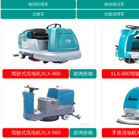
电动扫地车
电动保洁车
尘推车
垃圾清理车
驾驶式洗地机XLX-960
咨询价格
XLX-860
驾驶式洗地机XLX-560
咨询价格
手推洗地机XL