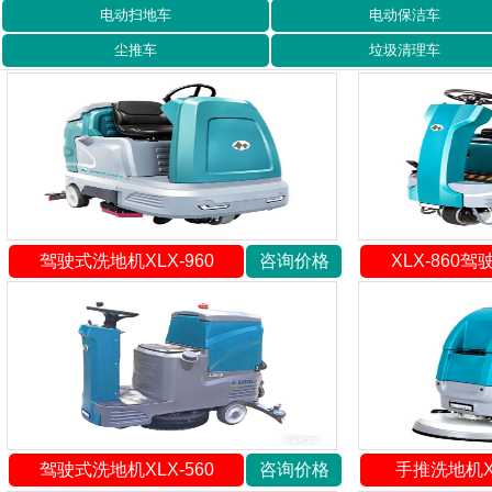
电动扫地车
电动保洁车
尘推车
垃圾清理车
驾驶式洗地机XLX-960
咨询价格
XLX-860
驾驶式洗地机XLX-560
咨询价格
手推洗地机XL