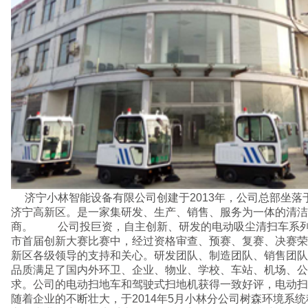
济宁小林智能设备有限公司创建于2013年，公司总部坐落于风景优美、交通便利的
济宁高新区。是一家集研发、生产、销售、服务为一体的清洁
商。 公司投巨资，自主创新、研发的电动吸尘清扫车系列于
市首届创新大赛比赛中，经过资格审查、预赛、复赛、决赛荣
新区各级领导的支持和关心。研发团队、制造团队、销售团队
品质满足了国内外环卫、企业、物业、学校、车站、机场、公
求。公司的电动扫地车和驾驶式扫地机获得一致好评，电动扫
随着企业的不断壮大，于2014年5月小林分公司树森环境系