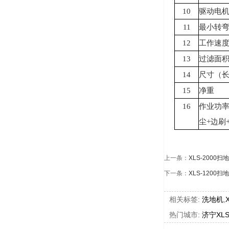
10
驱动电
11
最小转
12
工作速
13
过滤面
14
尺寸（
15
净重
16
作业功
尘
+
边刷
上一条：
XLS-2000扫
下一条：
XLS-1200扫
相关标签:
洗地机
,
热门城市:
济宁XLS