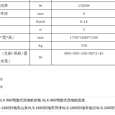
机功率
W
1500W
弯半径
mm
0
度
Km/h
0-14
积
㎡
5
长
*
宽
*
高）
mm
1750*1840*1100
kg
550
率（主刷
+
风机
+
震
800+500+100+90*2+45
W
+
水泵）
地车
地车
XLX-960驾驶式洗地机价格
,
XLX-960驾驶式洗地机批发
,
-1660扫地车
山东XLS-1660扫地车
菏泽XLS-1660扫地车
临沂XLS-166