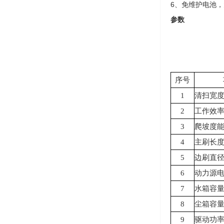
6、免维护电池
参数
序号
1
清扫宽
2
工作效
3
爬坡度
4
主刷长
5
边刷直
6
动力源
7
水箱容
8
尘箱容
9
驱动功