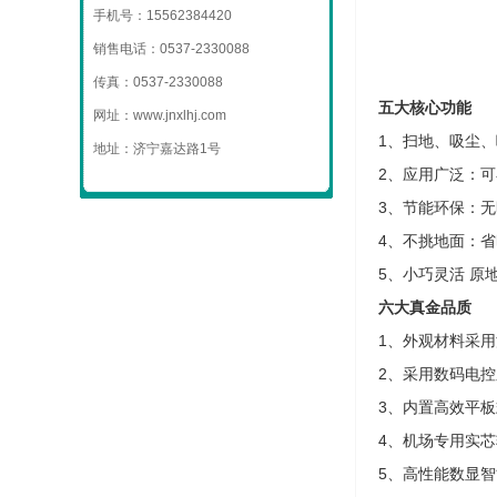
手机号：15562384420
销售电话：0537-2330088
传真：0537-2330088
五大核心功能
网址：www.jnxlhj.com
1、扫地、吸尘
地址：济宁嘉达路1号
2、应用广泛：
3、节能环保：
4、
不挑地面：省
5、
小巧灵活
原
六大真金品质
1、外观材料采
2、采用数码电
3、内置高效平
4、机场专用实
5、高性能数显