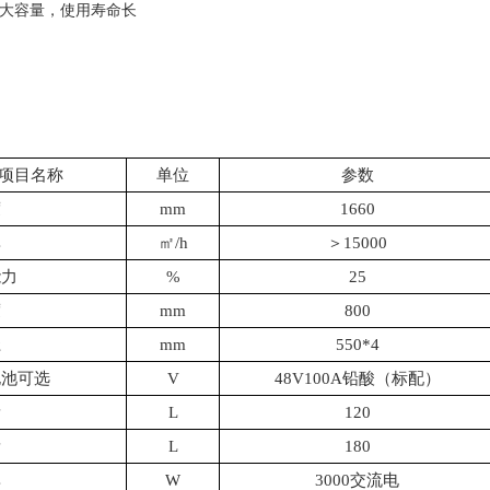
，大容量，使用寿命长
项目名称
单位
参数
度
mm
1660
率
㎡
/h
＞
15000
能力
%
25
度
mm
800
径
mm
550*4
电池可选
V
48V100A
铅酸（标配）
量
L
120
量
L
180
率
W
3000
交流电