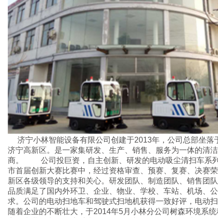
济宁小林智能设备有限公司创建于2013年，公司总部坐落于风景优美、交通便利的
济宁高新区。是一家集研发、生产、销售、服务为一体的清洁
商。 公司投巨资，自主创新、研发的电动吸尘清扫车系列于
市首届创新大赛比赛中，经过资格审查、预赛、复赛、决赛荣
新区各级领导的支持和关心。研发团队、制造团队、销售团队
品质满足了国内外环卫、企业、物业、学校、车站、机场、公
求。公司的电动扫地车和驾驶式扫地机获得一致好评，电动扫
随着企业的不断壮大，于2014年5月小林分公司树森环境系