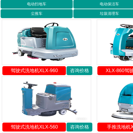
电动扫地车
电动保洁车
尘推车
垃圾清理车
驾驶式洗地机XLX-960
咨询价格
XLX-860
驾驶式洗地机XLX-560
咨询价格
手推洗地机XL