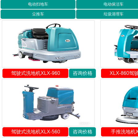
电动扫地车
电动保洁车
尘推车
垃圾清理车
驾驶式洗地机XLX-960
咨询价格
XLX-860
驾驶式洗地机XLX-560
咨询价格
手推洗地机XL