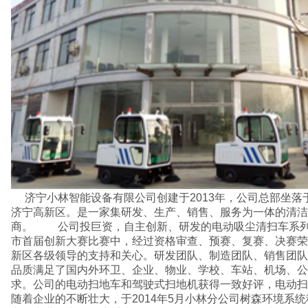
济宁小林智能设备有限公司创建于2013年，公司总部坐落于风景优美、交通便利的
济宁高新区。是一家集研发、生产、销售、服务为一体的清洁
商。 公司投巨资，自主创新、研发的电动吸尘清扫车系列于
市首届创新大赛比赛中，经过资格审查、预赛、复赛、决赛荣
新区各级领导的支持和关心。研发团队、制造团队、销售团队
品质满足了国内外环卫、企业、物业、学校、车站、机场、公
求。公司的电动扫地车和驾驶式扫地机获得一致好评，电动扫
随着企业的不断壮大，于2014年5月小林分公司树森环境系