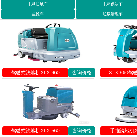
电动扫地车
电动保洁车
尘推车
垃圾清理车
驾驶式洗地机XLX-960
咨询价格
XLX-860
驾驶式洗地机XLX-560
咨询价格
手推洗地机XL