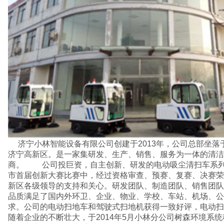
济宁小林智能设备有限公司创建于2013年，公司总部坐落于风景优美、交通便利的
济宁高新区。是一家集研发、生产、销售、服务为一体的清洁
商。 公司投巨资，自主创新、研发的电动吸尘清扫车系列于
市首届创新大赛比赛中，经过资格审查、预赛、复赛、决赛荣
新区各级领导的支持和关心。研发团队、制造团队、销售团队
品质满足了国内外环卫、企业、物业、学校、车站、机场、公
求。公司的电动扫地车和驾驶式扫地机获得一致好评，电动扫
随着企业的不断壮大，于2014年5月小林分公司树森环境系