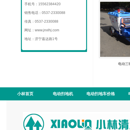
手机号：15562384420
销售电话：0537-2330088
传真：0537-2330088
网址：www.jnxlhj.com
地址：济宁嘉达路1号
电动三
小林首页
电动扫地机
电动扫地车价格