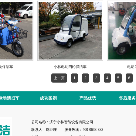
轮保洁车
小林电动四轮保洁车
电动
上一页
1
2
3
4
5
6
电动清扫车
成功案例
产品优势
售后服务
公司名称：济宁小林智能设备有限公司
联系人：刘经理
服务热线：400-0638-883