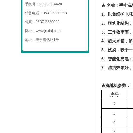
手机号：15562384420
★
名称：
手推洗
销售电话：0537-2330088
1、
以免维护电瓶
传真：0537-2330088
2、
模块化结构，
网址：www.jnxlhj.com
3
、工作效率高，
地址：济宁嘉达路1号
4
、超大水箱，解
5
、洗刷，吸干一
6
、智能化充电：
7
、清洁效果好，
★
洗地机参数：
序号
2
3
4
5