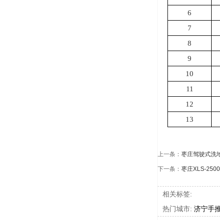
6
7
8
9
10
11
12
13
上一条：
枣庄驾驶式洗地机
下一条：
枣庄XLS-25
相关标签:
热门城市:
济宁手推