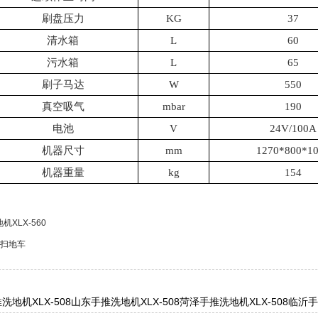
刷盘压力
KG
37
清水箱
L
60
污水箱
L
65
刷子马达
W
550
真空吸气
mbar
190
电池
V
24V/100A
机器尺寸
mm
1270*800*1
机器重量
kg
154
XLX-560
00扫地车
洗地机XLX-508
山东手推洗地机XLX-508
菏泽手推洗地机XLX-508
临沂手