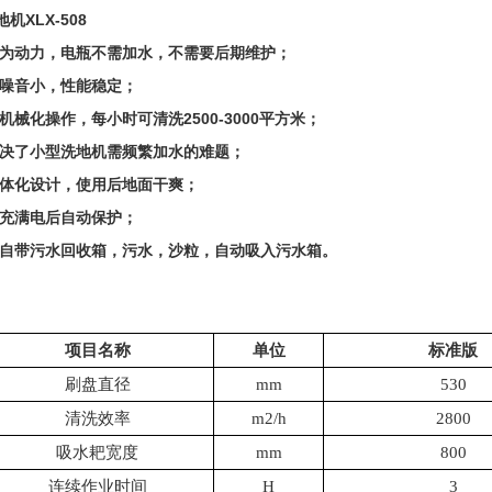
地机
XLX-508
为动力，电瓶不需加水，不需要后期维护；
噪音小，性能稳定；
机械化操作，每小时可清洗
2500-3000
平方米；
决了小型洗地机需频繁加水的难题；
体化设计，使用后地面干爽；
充满电后自动保护；
自带污水回收箱，污水，沙粒，自动吸入污水箱。
项目名称
单位
标准版
刷盘直径
mm
530
清洗效率
m2/h
2800
吸水耙宽度
mm
800
连续作业时间
H
3