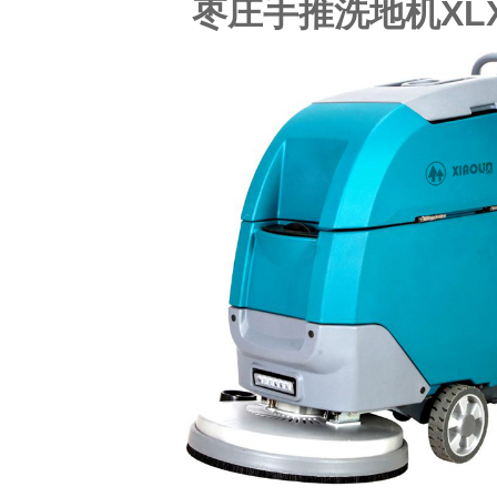
枣庄手推洗地机XLX