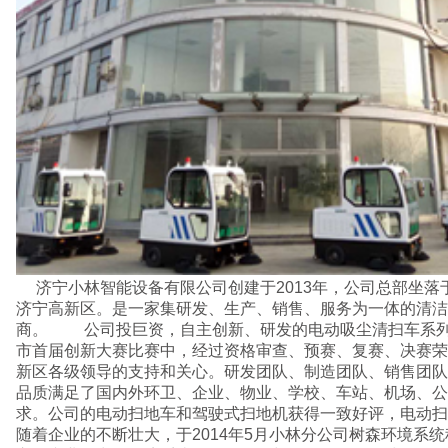
济宁小林智能设备有限公司创建于2013年，公司总部坐落于风景优美、交通便利的
济宁高新区。是一家集研发、生产、销售、服务为一体的清洁
商。 公司投巨资，自主创新、研发的电动吸尘清扫车系列于
市首届创新大赛比赛中，经过资格审查、预赛、复赛、决赛荣
新区各级领导的支持和关心。研发团队、制造团队、销售团队
品质满足了国内外环卫、企业、物业、学校、车站、机场、公
求。公司的电动扫地车和驾驶式扫地机获得一致好评，电动扫
随着企业的不断壮大，于2014年5月小林分公司树森环境系