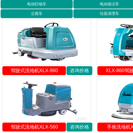
电动扫地车
电动保洁车
尘推车
垃圾清理车
驾驶式洗地机XLX-960
咨询价格
XLX-860
驾驶式洗地机XLX-560
咨询价格
手推洗地机XL